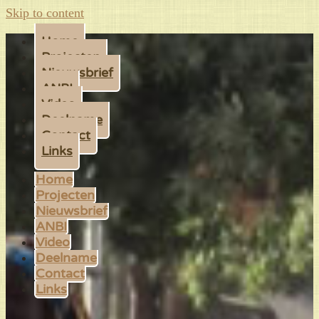
Skip to content
Home
Projecten
Nieuwsbrief
ANBI
Video
Deelname
Contact
Links
Home
Projecten
Nieuwsbrief
ANBI
Video
Deelname
Contact
Links